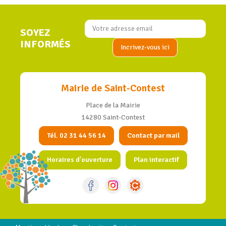
SOYEZ
INFORMÉS
Mairie de Saint-Contest
Place de la Mairie
14280 Saint-Contest
Tél. 02 31 44 56 14
Contact par mail
Horaires d'ouverture
Plan interactif