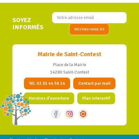
SOYEZ
INFORMÉS
Mairie de Saint-Contest
Place de la Mairie
14280 Saint-Contest
Tél. 02 31 44 56 14
Contact par mail
Horaires d'ouverture
Plan interactif