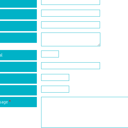
al
ssage
*