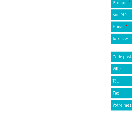
Prénom
*
Société
E-mail
*
Adresse
Code post
Ville
Tél.
Fax
Votre me