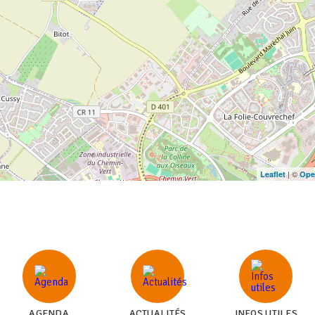
| ©
Leaflet
Ope
AGENDA
ACTUALITÉS
INFOS UTILES