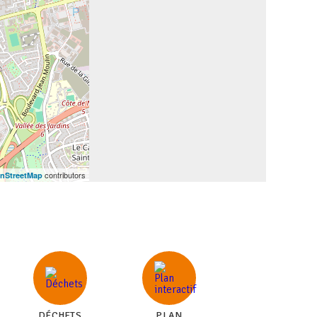
contributors
nStreetMap
DÉCHETS
PLAN