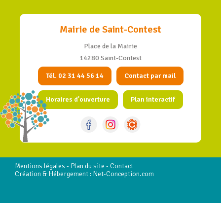
Mairie de Saint-Contest
Place de la Mairie
14280 Saint-Contest
Tél. 02 31 44 56 14
Contact par mail
Horaires d'ouverture
Plan interactif
Mentions légales
-
Plan du site
-
Contact
Création & Hébergement : Net-Conception.com