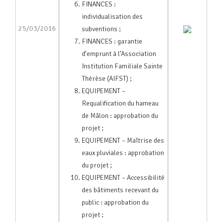
FINANCES :
individualisation des
25/03/2016
subventions ;
FINANCES : garantie
d’emprunt à l’Association
Institution Familiale Sainte
Thérèse (AIFST) ;
EQUIPEMENT –
Requalification du hameau
de Mâlon : approbation du
projet ;
EQUIPEMENT – Maîtrise des
eaux pluviales : approbation
du projet ;
EQUIPEMENT – Accessibilité
des bâtiments recevant du
public : approbation du
projet ;