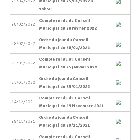
25/04/2022
Municipal du 25/04/2022 à
18h30
Compte rendu du Conseil
28/02/2022
Municipal du 28 février 2022
Ordre du jour du Conseil
28/02/2022
Municipal du 28/02/2022
Compte rendu du Conseil
25/01/2022
Municipal du 25 janvier 2022
Ordre du jour du Conseil
25/01/2022
Municipal du 25/01/2022
Compte rendu du Conseil
14/12/2021
Municipal du 29 Novembre 2021
Ordre du jour du Conseil
29/11/2021
Municipal du 29/11/2021
Compte rendu du Conseil