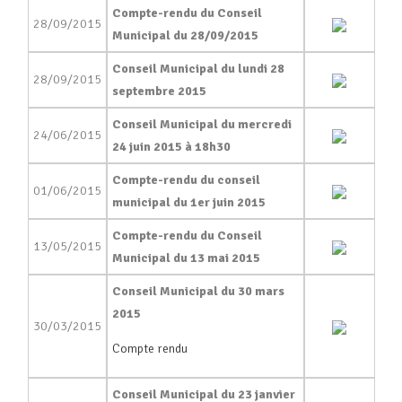
Compte-rendu du Conseil
28/09/2015
Municipal du 28/09/2015
Conseil Municipal du lundi 28
28/09/2015
septembre 2015
Conseil Municipal du mercredi
24/06/2015
24 juin 2015 à 18h30
Compte-rendu du conseil
01/06/2015
municipal du 1er juin 2015
Compte-rendu du Conseil
13/05/2015
Municipal du 13 mai 2015
Conseil Municipal du 30 mars
2015
30/03/2015
Compte rendu
Conseil Municipal du 23 janvier