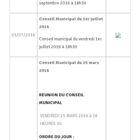
septembre 2016 à 18h30
Conseil Municipal du 1er juillet
2016
01/07/2016
Conseil municipal du vendredi 1er
juillet 2016 à 18h30
Conseil Municipal du 25 mars
2016
REUNION
DU
CONSEIL
MUNICIPAL
VENDREDI 25 MARS 2016 à 18
HEURES 30
ORDRE DU JOUR
: