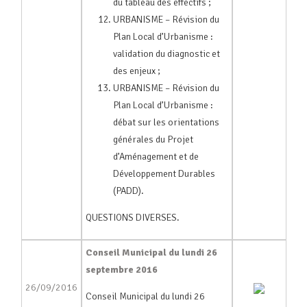
du tableau des effectifs ;
URBANISME – Révision du
Plan Local d’Urbanisme :
validation du diagnostic et
des enjeux ;
URBANISME – Révision du
Plan Local d’Urbanisme :
débat sur les orientations
générales du Projet
d’Aménagement et de
Développement Durables
(PADD).
QUESTIONS DIVERSES.
Conseil Municipal du lundi 26
septembre 2016
26/09/2016
Conseil Municipal du lundi 26