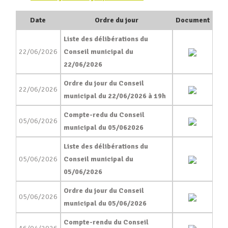
Date
Ordre du jour
Document
Liste des délibérations du
22/06/2026
Conseil municipal du
22/06/2026
Ordre du jour du Conseil
22/06/2026
municipal du 22/06/2026 à 19h
Compte-redu du Conseil
05/06/2026
municipal du 05/062026
Liste des délibérations du
05/06/2026
Conseil municipal du
05/06/2026
Ordre du jour du Conseil
05/06/2026
municipal du 05/06/2026
Compte-rendu du Conseil