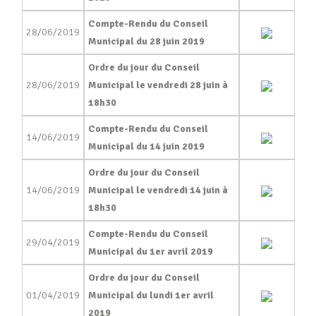
Compte-Rendu du Conseil
28/06/2019
Municipal du 28 juin 2019
Ordre du jour du Conseil
28/06/2019
Municipal le vendredi 28 juin à
18h30
Compte-Rendu du Conseil
14/06/2019
Municipal du 14 juin 2019
Ordre du jour du Conseil
14/06/2019
Municipal le vendredi 14 juin à
18h30
Compte-Rendu du Conseil
29/04/2019
Municipal du 1er avril 2019
Ordre du jour du Conseil
01/04/2019
Municipal du lundi 1er avril
2019