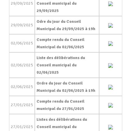
29/09/2025
Conseil municipal du
29/09/2025
Odre du jour du Conseil
29/09/2025
Municipal du 29/09/2025 à 19h
Compte rendu du Conseil
02/06/2025
Municipal du 02/06/2025
Liste des délibérations du
02/06/2025
Conseil municipal du
02/06/2025
Ordre du jour du Conseil
02/06/2025
Municipal du 02/06/2025 à 19h
Compte rendu du Conseil
27/01/2025
municipal du 27/01/2025
Listes des délibérations du
27/01/2025
Conseil municipal du