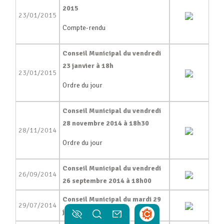
2015
23/01/2015
Compte-rendu
Conseil Municipal du vendredi
23 janvier à 18h
23/01/2015
Ordre du jour
Conseil Municipal du vendredi
28 novembre 2014 à 18h30
28/11/2014
Ordre du jour
Conseil Municipal du vendredi
26/09/2014
26 septembre 2014 à 18h00
Conseil Municipal du mardi 29
29/07/2014
juillet à 18h00