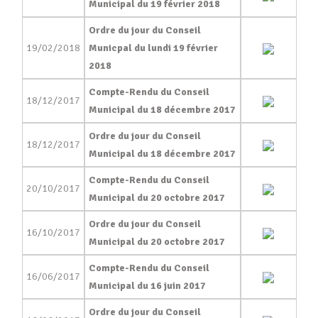
Municipal du 19 février 2018
Ordre du jour du Conseil
19/02/2018
Municpal du lundi 19 février
2018
Compte-Rendu du Conseil
18/12/2017
Municipal du 18 décembre 2017
Ordre du jour du Conseil
18/12/2017
Municipal du 18 décembre 2017
Compte-Rendu du Conseil
20/10/2017
Municipal du 20 octobre 2017
Ordre du jour du Conseil
16/10/2017
Municipal du 20 octobre 2017
Compte-Rendu du Conseil
16/06/2017
Municipal du 16 juin 2017
Ordre du jour du Conseil