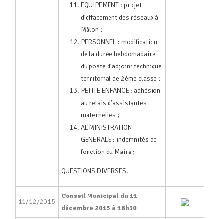
EQUIPEMENT : projet
d’effacement des réseaux à
Mâlon ;
PERSONNEL : modification
de la durée hebdomadaire
du poste d’adjoint technique
territorial de 2ème classe ;
PETITE ENFANCE : adhésion
au relais d’assistantes
maternelles ;
ADMINISTRATION
GENERALE : indemnités de
fonction du Maire ;
QUESTIONS DIVERSES.
Conseil Municipal du 11
11/12/2015
décembre 2015 à 18h30