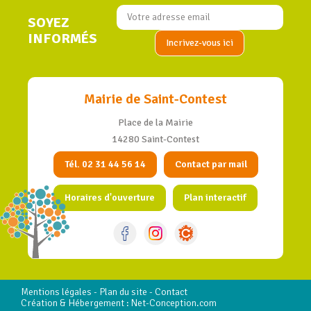
SOYEZ
INFORMÉS
Mairie de Saint-Contest
Place de la Mairie
14280 Saint-Contest
Tél. 02 31 44 56 14
Contact par mail
Horaires d'ouverture
Plan interactif
Mentions légales
-
Plan du site
-
Contact
Création & Hébergement : Net-Conception.com