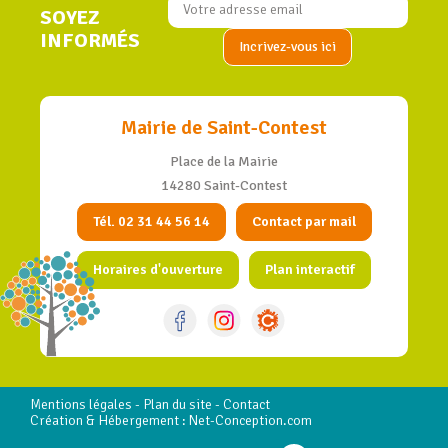
SOYEZ
INFORMÉS
Mairie de Saint-Contest
Place de la Mairie
14280 Saint-Contest
Tél. 02 31 44 56 14
Contact par mail
Horaires d'ouverture
Plan interactif
Mentions légales
-
Plan du site
-
Contact
Création & Hébergement : Net-Conception.com